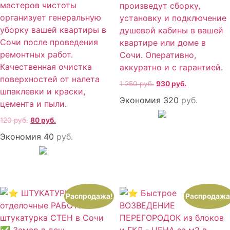
мастеров чистоты
произведут сборку,
организует генеральную
установку и подключение
уборку вашей квартиры в
душевой кабины в вашей
Сочи после проведения
квартире или доме в
ремонтных работ.
Сочи. Оперативно,
Качественная очистка
аккуратно и с гарантией.
поверхностей от налета
1 250
руб.
930
руб.
шпаклевки и краски,
Экономия 320
руб.
цемента и пыли.
120
руб.
80
руб.
Экономия 40
руб.
Распродажа!
Распродажа