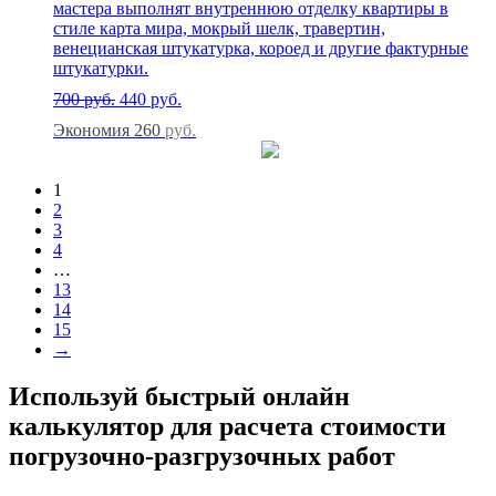
мастера выполнят внутреннюю отделку квартиры в
стиле карта мира, мокрый шелк, травертин,
венецианская штукатурка, короед и другие фактурные
штукатурки.
700
руб.
440
руб.
Экономия 260
руб.
1
2
3
4
…
13
14
15
→
Используй быстрый онлайн
калькулятор для расчета стоимости
погрузочно-разгрузочных работ