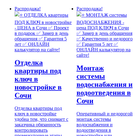
Распродажа!
Распродажа!
Отделка
Монтаж
квартиры под
системы
ключ в
водоснабжения и
новостройке в
водоотведения в
Сочи
Сочи
Отделка квартиры под
ключ в новостройке
Оперативный и недорогой
удобна тем, что снимает с
монтаж системы
заказчика обязанность
водоснабжения и
контролировать
водоотведения в
промежуточные этапы
новостройке или