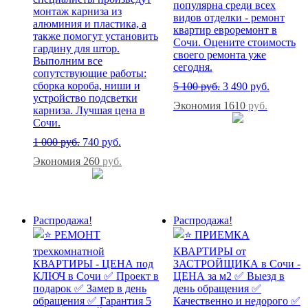
популярна среди всех
монтаж карниза из
видов отделки - ремонт
алюминия и пластика, а
квартир евроремонт в
также помогут установить
Сочи. Оцените стоимость
гардину для штор.
своего ремонта уже
Выполним все
сегодня.
сопутствующие работы:
сборка короба, ниши и
5 100
руб.
3 490
руб.
устройство подсветки
Экономия 1610
руб.
карниза. Лучшая цена в
Сочи.
1 000
руб.
740
руб.
Экономия 260
руб.
Распродажа!
Распродажа!