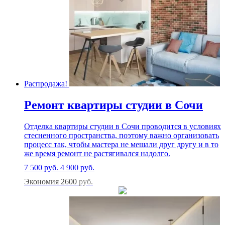
Распродажа!
Ремонт квартиры студии в Сочи
Отделка квартиры студии в Сочи проводится в условиях
стесненного пространства, поэтому важно организовать
процесс так, чтобы мастера не мешали друг другу и в то
же время ремонт не растягивался надолго.
7 500
руб.
4 900
руб.
Экономия 2600
руб.